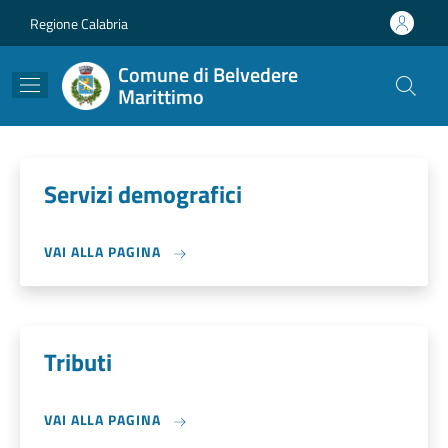
Salta al contenuto principale
Skip to footer content
Regione Calabria
Comune di Belvedere
Marittimo
Servizi demografici
VAI ALLA PAGINA
Tributi
VAI ALLA PAGINA