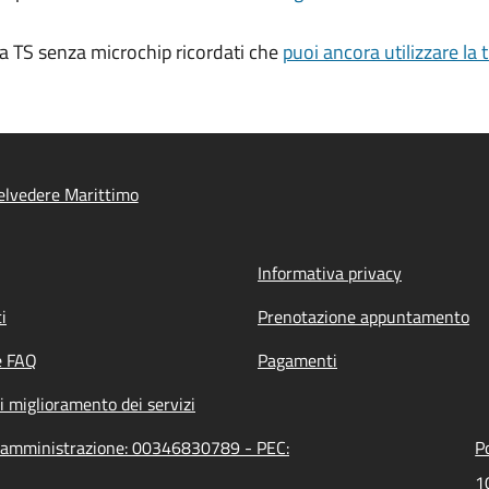
va TS senza microchip ricordati che
puoi ancora utilizzare la
elvedere Marittimo
Informativa privacy
i
Prenotazione appuntamento
e FAQ
Pagamenti
i miglioramento dei servizi
ll'amministrazione: 00346830789 - PEC:
P
1