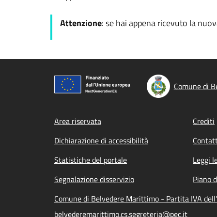
Attenzione
: se hai appena ricevuto la nuo
Comune di B
Footer menu
Area riservata
Crediti
Dichiarazione di accessibilità
Contatt
Statistiche del portale
Leggi l
Segnalazione disservizio
Piano d
Comune di Belvedere Marittimo - Partita IVA de
belvederemarittimo.cs.segreteria@pec.it