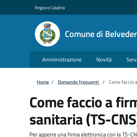
Salta al contenuto principale
Skip to footer content
Regione Calabria
Comune di Belveder
Amministrazione
Novità
Serv
Briciole di pane
Home
/
Domande frequenti
/
Come faccio a
Come faccio a fir
sanitaria (TS-CNS
Per apporre una firma elettronica con la TS-CNS